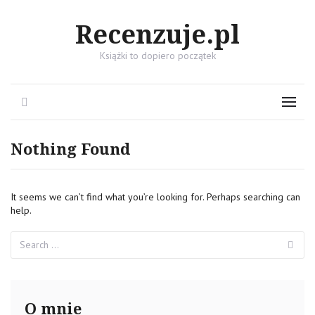
Recenzuje.pl
Książki to dopiero początek
Search
Menu
Nothing Found
It seems we can’t find what you’re looking for. Perhaps searching can
help.
Search
Se
for:
O mnie