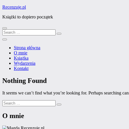
Skip
Recenzuje.pl
to
Książki to dopiero początek
content
Search
Search
Close
for:
Menu
Strona główna
O mnie
Książka
Wydarzenia
Kontakt
Nothing Found
It seems we can’t find what you’re looking for. Perhaps searching can
Search
Search
for:
O mnie