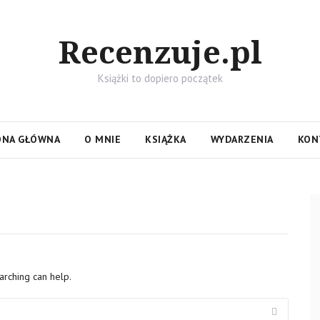
Recenzuje.pl
Książki to dopiero początek
ONA GŁÓWNA
O MNIE
KSIĄŻKA
WYDARZENIA
KON
arching can help.
Search