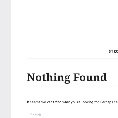
STR
Nothing Found
It seems we can’t find what you’re looking for. Perhaps se
Search
for: