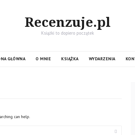
Recenzuje.pl
Książki to dopiero początek
ONA GŁÓWNA
O MNIE
KSIĄŻKA
WYDARZENIA
KON
arching can help.
Search