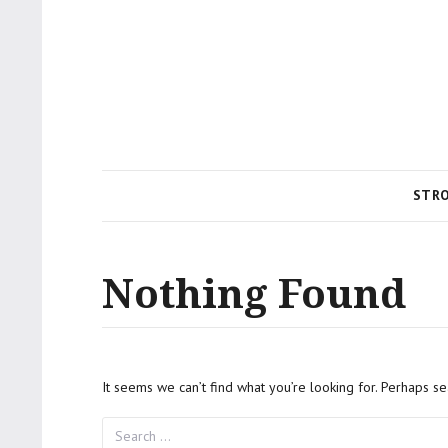
STR
Nothing Found
It seems we can’t find what you’re looking for. Perhaps se
Search
for: