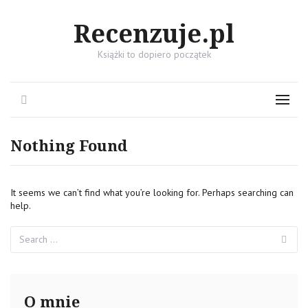
Recenzuje.pl
Książki to dopiero początek
Search
Menu
Nothing Found
It seems we can’t find what you’re looking for. Perhaps searching can
help.
Search
Se
for:
O mnie