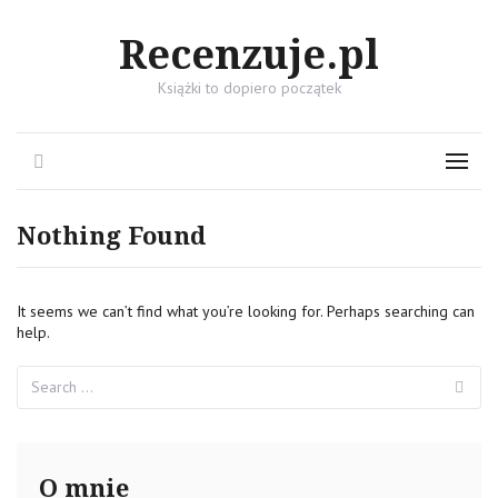
Recenzuje.pl
Książki to dopiero początek
Search
Menu
Nothing Found
It seems we can’t find what you’re looking for. Perhaps searching can
help.
Search
Se
for:
O mnie