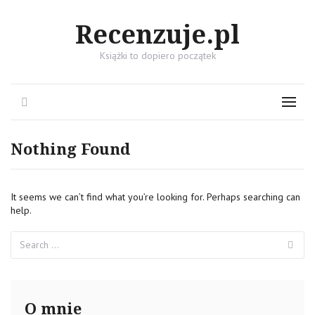
Recenzuje.pl
Książki to dopiero początek
Search
Menu
Nothing Found
It seems we can’t find what you’re looking for. Perhaps searching can
help.
Search
Se
for:
O mnie