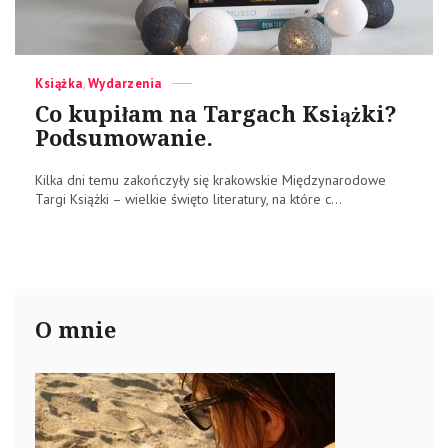
Categories
Posted
Książka
,
Wydarzenia
on
Co kupiłam na Targach Książki?
Podsumowanie.
Kilka dni temu zakończyły się krakowskie Międzynarodowe
Targi Książki – wielkie święto literatury, na które c...
O mnie