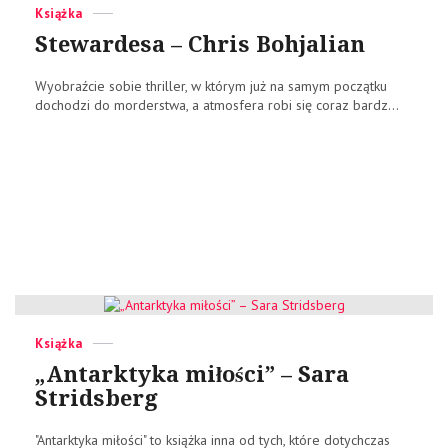
Categories
Posted
Książka
on
Stewardesa – Chris Bohjalian
Wyobraźcie sobie thriller, w którym już na samym początku
dochodzi do morderstwa, a atmosfera robi się coraz bardz...
Categories
Posted
Książka
on
„Antarktyka miłości” – Sara
Stridsberg
"Antarktyka miłości" to książka inna od tych, które dotychczas