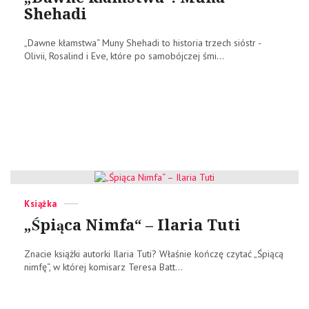
Shehadi
„Dawne kłamstwa“ Muny Shehadi to historia trzech sióstr -
Olivii, Rosalind i Eve, które po samobójczej śmi...
Categories
Posted
Książka
on
„Śpiąca Nimfa“ – Ilaria Tuti
Znacie książki autorki Ilaria Tuti? Właśnie kończę czytać „Śpiącą
nimfę“, w której komisarz Teresa Batt...