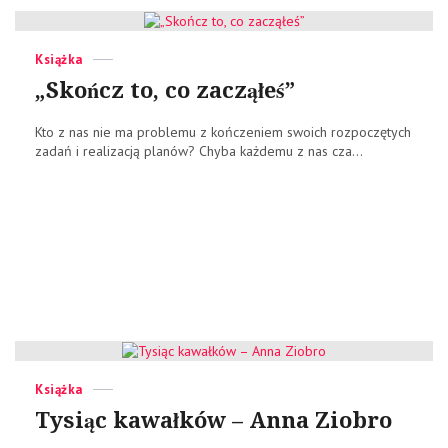
Categories
Posted
Książka
on
„Skończ to, co zacząłeś”
Kto z nas nie ma problemu z kończeniem swoich rozpoczętych
zadań i realizacją planów? Chyba każdemu z nas cza...
Categories
Posted
Książka
on
Tysiąc kawałków – Anna Ziobro