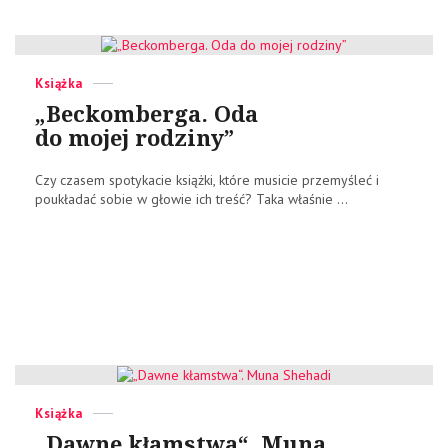
Categories
Posted
Książka
on
„Beckomberga. Oda
do mojej rodziny”
Czy czasem spotykacie książki, które musicie przemyśleć i
poukładać sobie w głowie ich treść? Taka właśnie ...
Categories
Posted
Książka
on
„Dawne kłamstwa“. Muna