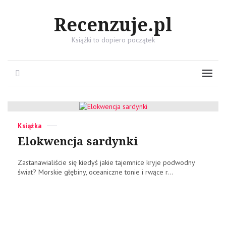
Recenzuje.pl
Książki to dopiero początek
Search
Menu
Categories
Posted
Książka
on
Elokwencja sardynki
Zastanawialiście się kiedyś jakie tajemnice kryje podwodny
świat? Morskie głębiny, oceaniczne tonie i rwące r...