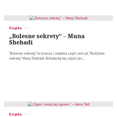
Categories
Posted
Książka
on
„Bolesne sekrety” – Muna
Shehadi
"Bolesne sekrety" to trzecia i ostatnia część serii pt. "Rodzinne
sekrety" Muny Shehadi. Bohaterką tej części jes...
Categories
Posted
Książka