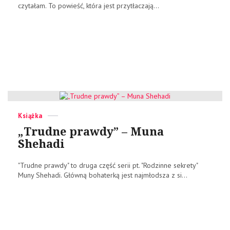
czytałam. To powieść, która jest przytłaczają...
Categories
Posted
Książka
on
„Trudne prawdy” – Muna
Shehadi
"Trudne prawdy" to druga część serii pt. "Rodzinne sekrety"
Muny Shehadi. Główną bohaterką jest najmłodsza z si...