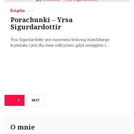
Categories
Posted
Książka
on
Porachunki – Yrsa
Sigurdardottir
Yrsa Sigurdardottir jest nazywana królową islandzkiego
kryminału i jest dla mnie odkryciem, gdyż umiejętnie ł...
Stronicowanie
PAGE
1
NEXT
wpisów
O mnie