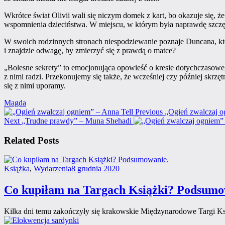
Wkrótce świat Olivii wali się niczym domek z kart, bo okazuje się, ż
wspomnienia dzieciństwa. W miejscu, w którym była naprawdę szczęś
W swoich rodzinnych stronach niespodziewanie poznaje Duncana, któr
i znajdzie odwagę, by zmierzyć się z prawdą o matce?
„Bolesne sekrety” to emocjonująca opowieść o kresie dotychczasoweg
z nimi radzi. Przekonujemy się także, że wcześniej czy później skrzę
się z nimi uporamy.
Author
Magda
Post
Previous
Previous
„Ogień zwalczaj o
Next
post:
Next
„Trudne prawdy” – Muna Shehadi
navigation
post:
Related Posts
Categories
Posted
Książka
,
Wydarzenia
8 grudnia 2020
on
Co kupiłam na Targach Książki? Podsumo
Kilka dni temu zakończyły się krakowskie Międzynarodowe Targi Książk