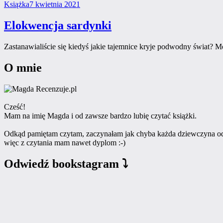
Categories
Posted
Książka
7 kwietnia 2021
on
Elokwencja sardynki
Zastanawialiście się kiedyś jakie tajemnice kryje podwodny świat? Mor
O mnie
Cześć!
Mam na imię Magda i od zawsze bardzo lubię czytać książki.
Odkąd pamiętam czytam, zaczynałam jak chyba każda dziewczyna od 
więc z czytania mam nawet dyplom :-)
Odwiedź bookstagram ⤵