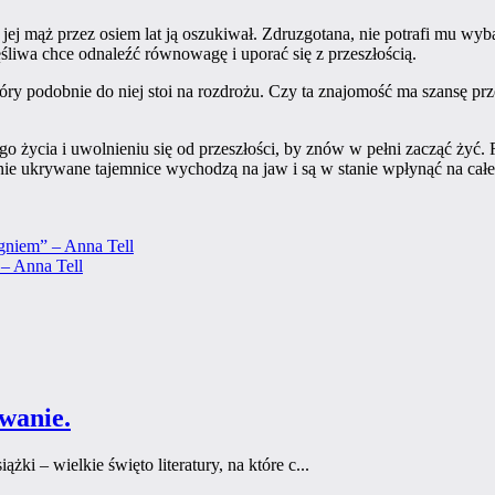
e jej mąż przez osiem lat ją oszukiwał. Zdruzgotana, nie potrafi mu wy
liwa chce odnaleźć równowagę i uporać się z przeszłością.
y podobnie do niej stoi na rozdrożu. Czy ta znajomość ma szansę prze
o życia i uwolnieniu się od przeszłości, by znów w pełni zacząć żyć.
tnie ukrywane tajemnice wychodzą na jaw i są w stanie wpłynąć na całe
gniem” – Anna Tell
wanie.
i – wielkie święto literatury, na które c...