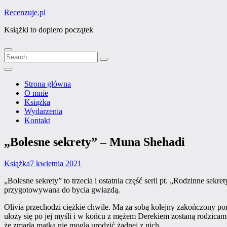
Skip
Recenzuje.pl
to
Książki to dopiero początek
content
Search
Search
Close
for:
Menu
Strona główna
O mnie
Książka
Wydarzenia
Kontakt
„Bolesne sekrety” – Muna Shehadi
Categories
Posted
Książka
7 kwietnia 2021
on
„Bolesne sekrety” to trzecia i ostatnia część serii pt. „Rodzinne sekret
przygotowywana do bycia gwiazdą.
Olivia przechodzi ciężkie chwile. Ma za sobą kolejny zakończony pora
ułoży się po jej myśli i w końcu z mężem Derekiem zostaną rodzicami
że zmarła matka nie mogła urodzić żadnej z nich.