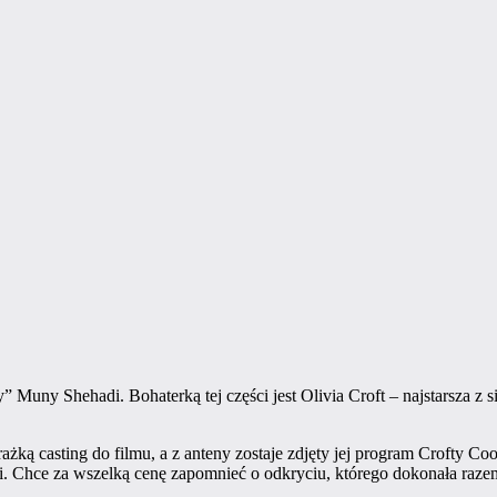
y” Muny Shehadi. Bohaterką tej części jest Olivia Croft – najstarsza z si
żką casting do filmu, a z anteny zostaje zdjęty jej program Crofty Co
. Chce za wszelką cenę zapomnieć o odkryciu, którego dokonała razem 