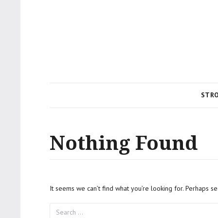
STR
Nothing Found
It seems we can’t find what you’re looking for. Perhaps se
Search
for: