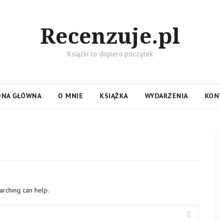
Recenzuje.pl
Książki to dopiero początek
ONA GŁÓWNA
O MNIE
KSIĄŻKA
WYDARZENIA
KON
arching can help.
Search