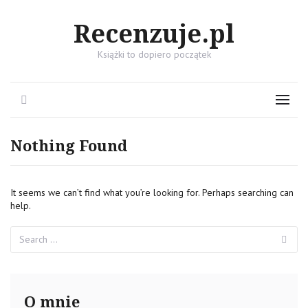
Recenzuje.pl
Książki to dopiero początek
Search
Menu
Nothing Found
It seems we can’t find what you’re looking for. Perhaps searching can
help.
Search
Se
for:
O mnie