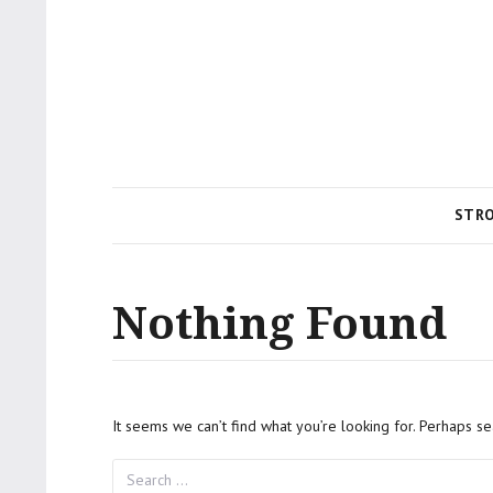
STR
Nothing Found
It seems we can’t find what you’re looking for. Perhaps se
Search
for: