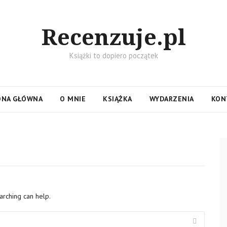
Recenzuje.pl
Książki to dopiero początek
ONA GŁÓWNA
O MNIE
KSIĄŻKA
WYDARZENIA
KON
arching can help.
Search