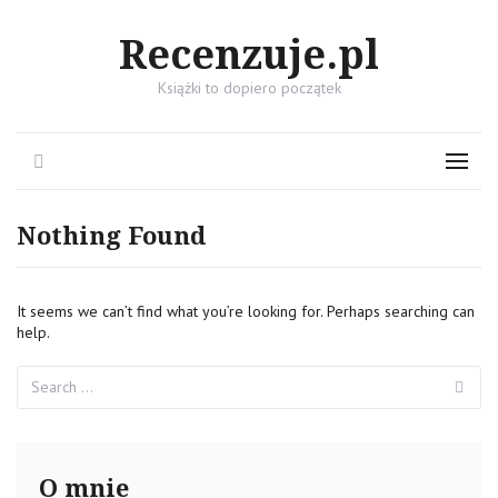
Recenzuje.pl
Książki to dopiero początek
Search
Menu
Nothing Found
It seems we can’t find what you’re looking for. Perhaps searching can
help.
Search
Se
for:
O mnie