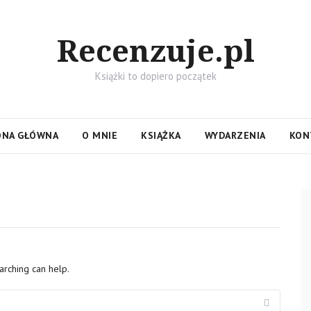
Recenzuje.pl
Książki to dopiero początek
ONA GŁÓWNA
O MNIE
KSIĄŻKA
WYDARZENIA
KON
arching can help.
Search