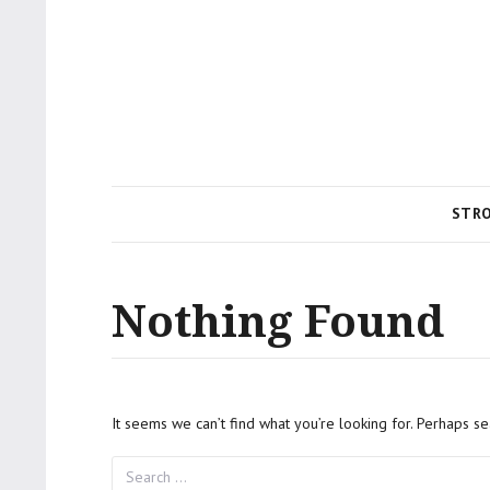
STR
Nothing Found
It seems we can’t find what you’re looking for. Perhaps se
Search
for: