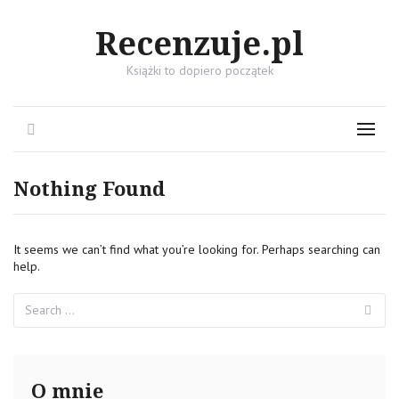
Recenzuje.pl
Książki to dopiero początek
Search
Menu
Nothing Found
It seems we can’t find what you’re looking for. Perhaps searching can
help.
Search
Se
for:
O mnie