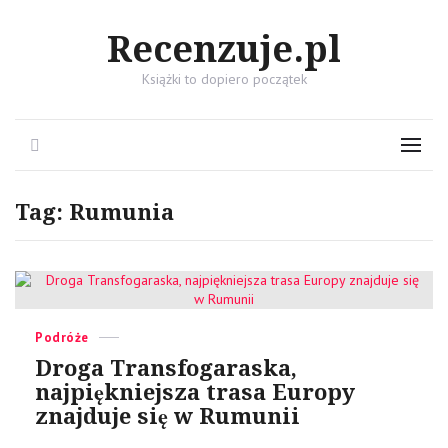
Recenzuje.pl
Książki to dopiero początek
Search
Menu
Tag:
Rumunia
Categories
Posted
Podróże
on
Droga Transfogaraska,
najpiękniejsza trasa Europy
znajduje się w Rumunii