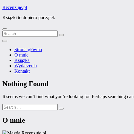
Skip
Recenzuje.pl
to
Książki to dopiero początek
content
Search
Search
Close
for:
Menu
Strona główna
O mnie
Książka
Wydarzenia
Kontakt
Nothing Found
It seems we can’t find what you’re looking for. Perhaps searching can
Search
Search
for:
O mnie