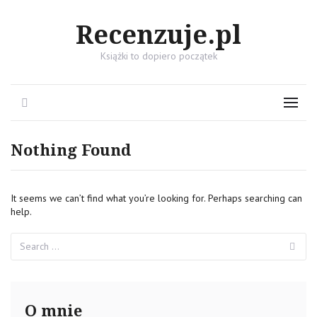
Recenzuje.pl
Książki to dopiero początek
Search
Menu
Nothing Found
It seems we can’t find what you’re looking for. Perhaps searching can
help.
Search
Se
for:
O mnie