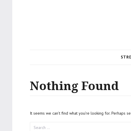
STR
Nothing Found
It seems we can’t find what you’re looking for. Perhaps se
Search
for: