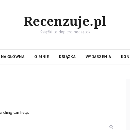
Recenzuje.pl
Książki to dopiero początek
ONA GŁÓWNA
O MNIE
KSIĄŻKA
WYDARZENIA
KON
arching can help.
Search