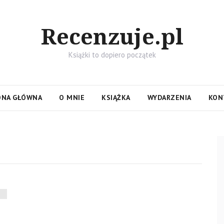
Recenzuje.pl
Książki to dopiero początek
ONA GŁÓWNA
O MNIE
KSIĄŻKA
WYDARZENIA
KON