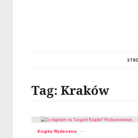
STR
Tag:
Kraków
Categories
Posted
Książka
,
Wydarzenia
on