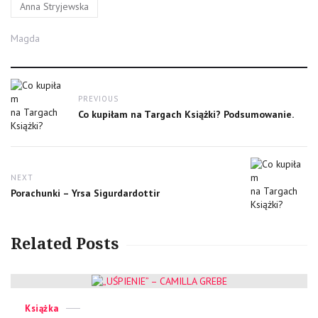
Tags
Anna Stryjewska
Author
Magda
Post
PREVIOUS
navigation
Previous
Co kupiłam na Targach Książki? Podsumowanie.
post:
NEXT
Next
Porachunki – Yrsa Sigurdardottir
post:
Related Posts
Categories
Posted
Książka