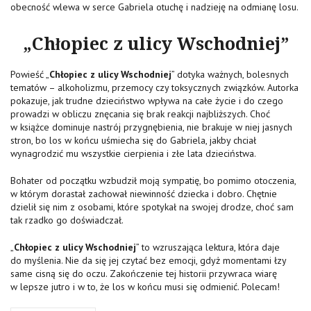
obecność wlewa w serce Gabriela otuchę i nadzieję na odmianę losu.
„
Chłopiec z ulicy Wschodniej
”
Powieść „
Chłopiec z ulicy Wschodniej
” dotyka ważnych, bolesnych
tematów – alkoholizmu, przemocy czy toksycznych związków. Autorka
pokazuje, jak trudne dzieciństwo wpływa na całe życie i do czego
prowadzi w obliczu znęcania się brak reakcji najbliższych. Choć
w książce dominuje nastrój przygnębienia, nie brakuje w niej jasnych
stron, bo los w końcu uśmiecha się do Gabriela, jakby chciał
wynagrodzić mu wszystkie cierpienia i złe lata dzieciństwa.
Bohater od początku wzbudził moją sympatię, bo pomimo otoczenia,
w którym dorastał zachował niewinność dziecka i dobro. Chętnie
dzielił się nim z osobami, które spotykał na swojej drodze, choć sam
tak rzadko go doświadczał.
„
Chłopiec z ulicy Wschodniej
” to wzruszająca lektura, która daje
do myślenia. Nie da się jej czytać bez emocji, gdyż momentami łzy
same cisną się do oczu. Zakończenie tej historii przywraca wiarę
w lepsze jutro i w to, że los w końcu musi się odmienić. Polecam!