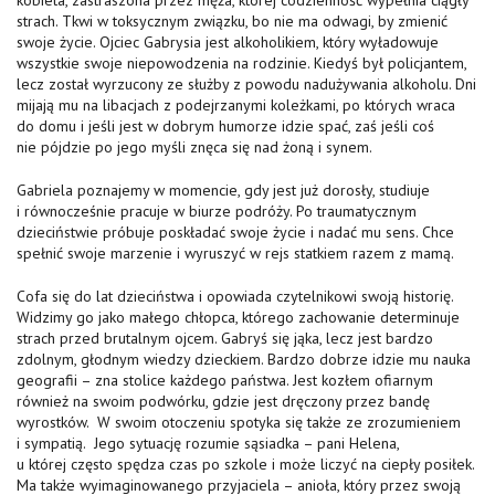
kobieta, zastraszona przez męża, której codzienność wypełnia ciągły
strach. Tkwi w toksycznym związku, bo nie ma odwagi, by zmienić
swoje życie. Ojciec Gabrysia jest alkoholikiem, który wyładowuje
wszystkie swoje niepowodzenia na rodzinie. Kiedyś był policjantem,
lecz został wyrzucony ze służby z powodu nadużywania alkoholu. Dni
mijają mu na libacjach z podejrzanymi koleżkami, po których wraca
do domu i jeśli jest w dobrym humorze idzie spać, zaś jeśli coś
nie pójdzie po jego myśli znęca się nad żoną i synem.
Gabriela poznajemy w momencie, gdy jest już dorosły, studiuje
i równocześnie pracuje w biurze podróży. Po traumatycznym
dzieciństwie próbuje poskładać swoje życie i nadać mu sens. Chce
spełnić swoje marzenie i wyruszyć w rejs statkiem razem z mamą.
Cofa się do lat dzieciństwa i opowiada czytelnikowi swoją historię.
Widzimy go jako małego chłopca, którego zachowanie determinuje
strach przed brutalnym ojcem. Gabryś się jąka, lecz jest bardzo
zdolnym, głodnym wiedzy dzieckiem. Bardzo dobrze idzie mu nauka
geografii – zna stolice każdego państwa. Jest kozłem ofiarnym
również na swoim podwórku, gdzie jest dręczony przez bandę
wyrostków. W swoim otoczeniu spotyka się także ze zrozumieniem
i sympatią. Jego sytuację rozumie sąsiadka – pani Helena,
u której często spędza czas po szkole i może liczyć na ciepły posiłek.
Ma także wyimaginowanego przyjaciela – anioła, który przez swoją