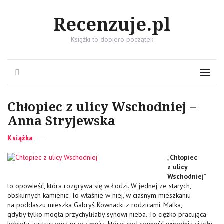
Recenzuje.pl
Książki to dopiero początek
Search
Menu
Chłopiec z ulicy Wschodniej –
Anna Stryjewska
Categories
Posted
Książka
on
„
Chłopiec
z ulicy
Wschodniej
”
to opowieść, która rozgrywa się w Łodzi. W jednej ze starych,
obskurnych kamienic. To właśnie w niej, w ciasnym mieszkaniu
na poddaszu mieszka Gabryś Kownacki z rodzicami. Matka,
gdyby tylko mogła przychyliłaby synowi nieba. To ciężko pracująca